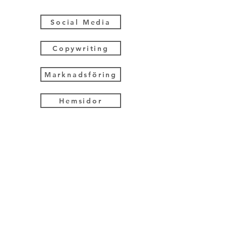
Social Media
Copywriting
Marknadsföring
Hemsidor
Foto & Film
Utbildning
RING
MEJLA