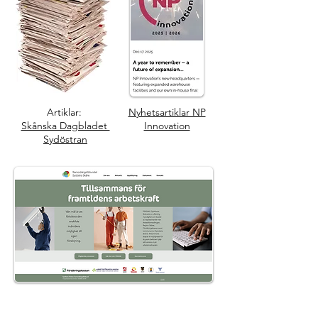
Artiklar:
Nyhetsartiklar NP
Skånska Dagbladet
Innovation
Sydöstran
Text & projektledning, hemsida
Samordningsförbundet Sydöstra Skåne