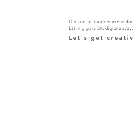
Din konsult inom marknadsföri
Låt mig göra ditt digitala avtry
Let's get creati