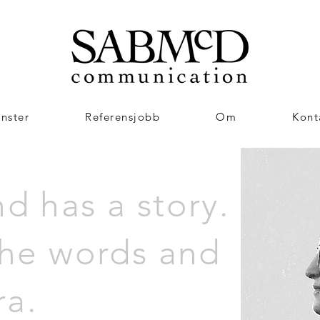
änster
Referensjobb
Om
Kont
d has a story.
the words and
a.