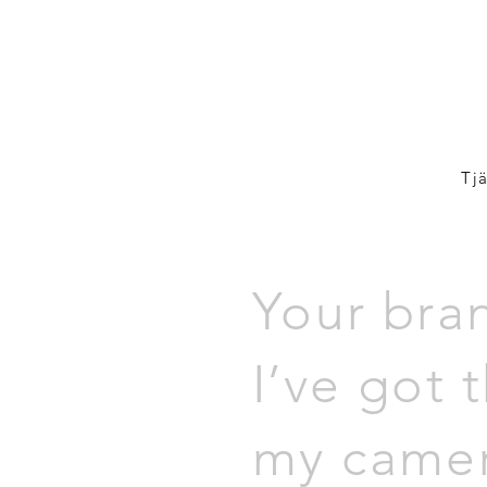
Tj
Your bran
I’ve got 
my camer